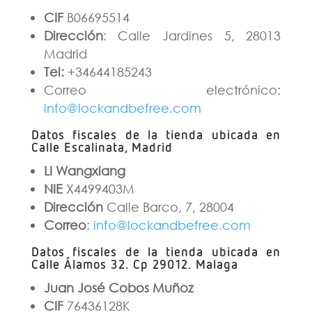
CIF
B06695514
Dirección
: Calle Jardines 5, 28013
Madrid
Tel:
+34644185243
Correo electrónico:
info@lockandbefree.com
Datos fiscales de la tienda ubicada en
Calle Escalinata, Madrid
LI Wangxiang
NIE
X4499403M
Dirección
Calle Barco, 7, 28004
Correo
:
info@lockandbefree.com
Datos fiscales de la tienda ubicada en
Calle Álamos 32. Cp 29012. Malaga
Juan José Cobos Muñoz
CIF
76436128K