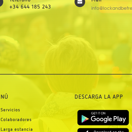
Teléfono
Mail


+34 644 185 243
info@lockandbefr
ENÚ
DESCARGA LA APP
Servicios
Colaboradores
Larga estancia