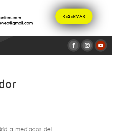
RESERVAR
befree.com
eeweb@gmail.com
ador
drid a mediados del