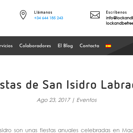


Llámanos
Escríbenos
+34 644 185 243
info@lockand
lockandbefr
vicios
Colaboradores
El Blog
Contacta
stas de San Isidro Labr
Ago 23, 2017
|
Eventos
 Isidro son unas fiestas anuales celebradas en Ma