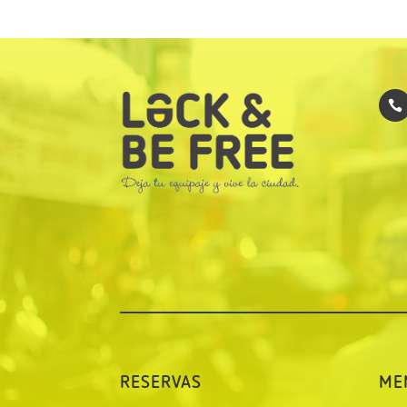

RESERVAS
ME