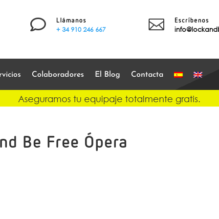


Llámanos
Escríbenos
+ 34 910 246 667
info@lockand
vicios
Colaboradores
El Blog
Contacta
Aseguramos tu equipaje totalmente gratis.
nd Be Free Ópera