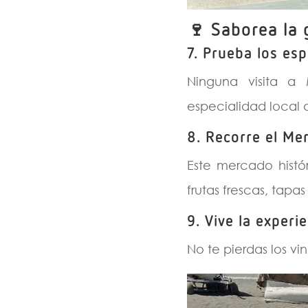
🍷
Saborea la
7.
Prueba los espe
Ninguna visita a
especialidad local 
8.
Recorre el Me
Este mercado histó
frutas frescas, tapa
9.
Vive la experi
No te pierdas los v