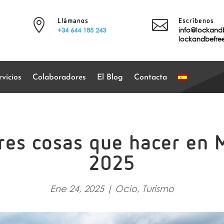


Llámanos
Escríbenos
+34 644 185 243
info@lockand
lockandbefr
vicios
Colaboradores
El Blog
Contacta
res cosas que hacer en 
2025
Ene 24, 2025
|
Ocio
,
Turismo