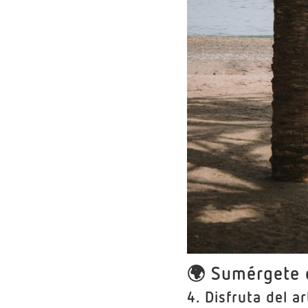
🌍
Sumérgete e
4.
Disfruta del a