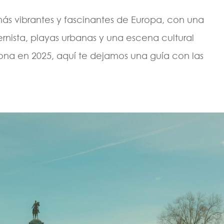
ás vibrantes y fascinantes de Europa, con una
nista, playas urbanas y una escena cultural
elona en 2025, aquí te dejamos una guía con las