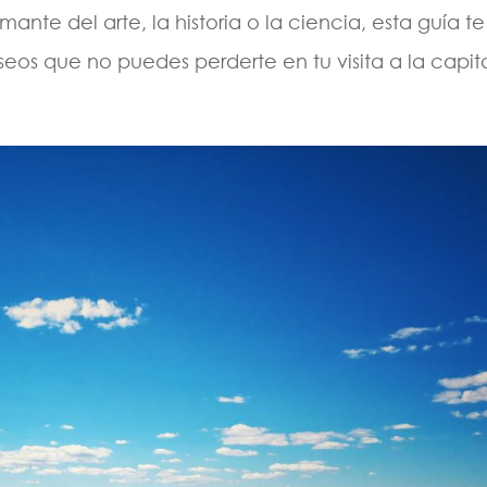
ante del arte, la historia o la ciencia, esta guía te
eos que no puedes perderte en tu visita a la capital