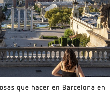
cosas que hacer en Barcelona en