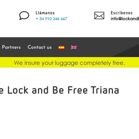


Llámanos
Escríbenos
+ 34 910 246 667
info@lockand
Partners
Contact us
We insure your luggage completely free.
 Lock and Be Free Triana